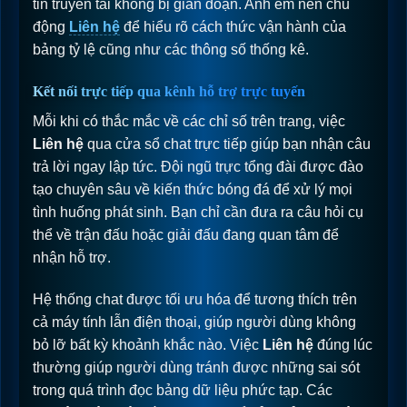
tin truyền tải không bị gián đoạn. Anh em nên chủ
động
Liên hệ
để hiểu rõ cách thức vận hành của
bảng tỷ lệ cũng như các thông số thống kê.
Kết nối trực tiếp qua kênh hỗ trợ trực tuyến
Mỗi khi có thắc mắc về các chỉ số trên trang, việc
Liên hệ
qua cửa sổ chat trực tiếp giúp bạn nhận câu
trả lời ngay lập tức. Đội ngũ trực tổng đài được đào
tạo chuyên sâu về kiến thức bóng đá để xử lý mọi
tình huống phát sinh. Bạn chỉ cần đưa ra câu hỏi cụ
thể về trận đấu hoặc giải đấu đang quan tâm để
nhận hỗ trợ.
Hệ thống chat được tối ưu hóa để tương thích trên
cả máy tính lẫn điện thoại, giúp người dùng không
bỏ lỡ bất kỳ khoảnh khắc nào. Việc
Liên hệ
đúng lúc
thường giúp người dùng tránh được những sai sót
trong quá trình đọc bảng dữ liệu phức tạp. Các