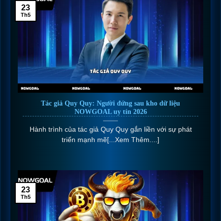
23
Th5
Tác giả Quy Quy: Người đứng sau kho dữ liệu
NOWGOAL uy tín 2026
Hành trình của tác giả Quy Quy gắn liền với sự phát
triển mạnh mẽ[...Xem Thêm....]
23
Th5