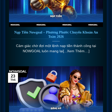
Nạp Tiền Nowgoal – Phương Phước Chuyển Khoản An
Toàn 2026
Cảm giác chờ đợi một lệnh nạp tiền thành công tại
NOWGOAL luôn mang lại[...Xem Thêm....]
23
Th5