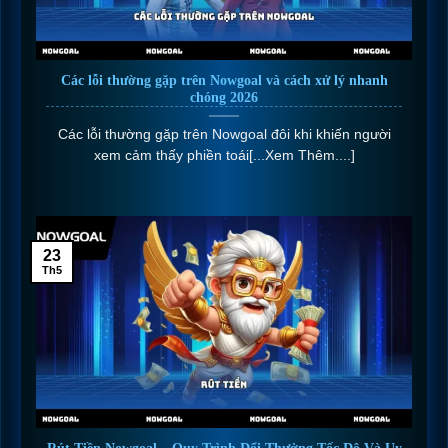
Các lỗi thường gặp trên Nowgoal và cách xử lý nhanh
chóng 2026
Các lỗi thường gặp trên Nowgoal đôi khi khiến người
xem cảm thấy phiền toái[...Xem Thêm....]
23
Th5