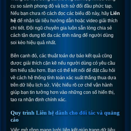
cụ so sánh phong độ và lịch sử đối đầu phức tạp.
Nếu bạn chưa rõ cách đọc các biểu đồ này, hãy
Liên
hệ
để nhận tài liệu hướng dẫn hoặc video giải thích
chi tiết. Đội ngũ chuyên gia luôn sẵn lòng chia sẻ
cách tận dụng tối đa các tính năng để người dùng
soi kèo hiệu quả nhất.
Bên cạnh đó, các thuật toán dự báo kết quả cũng
được giải thích cặn kẽ nếu người dùng có yêu cầu
tìm hiểu sâu hơn. Bạn có thể kết nối để đặt câu hỏi
về cách hệ thống tính toán xác suất thắng thua dựa
trên dữ liệu lịch sử. Việc hiểu rõ cơ chế vận hành
giúp bạn tin tưởng hơn vào những con số hiển thị,
tạo ra nhận định chính xác.
Quy trình Liên hệ dành cho đối tác và quảng
cáo
Việc mở rộng mạng lưới liên kết giúp trang dữ liệu