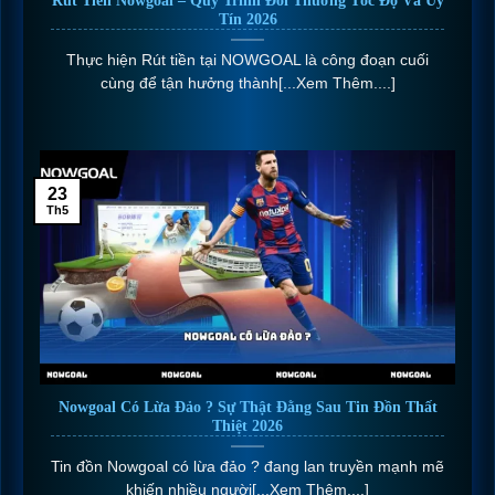
Rút Tiền Nowgoal – Quy Trình Đổi Thưởng Tốc Độ Và Uy
Tín 2026
Thực hiện Rút tiền tại NOWGOAL là công đoạn cuối
cùng để tận hưởng thành[...Xem Thêm....]
23
Th5
Nowgoal Có Lừa Đảo ? Sự Thật Đằng Sau Tin Đồn Thất
Thiệt 2026
Tin đồn Nowgoal có lừa đảo ? đang lan truyền mạnh mẽ
khiến nhiều người[...Xem Thêm....]