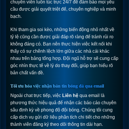
chuyên viên luôn túc trực 24/7 để đảm bảo mọi yêu
cầu được giải quyết triệt để, chuyên nghiệp và minh
bạch.
Khi tham gia soi kèo, những biến động nhỏ nhất về
tỷ lệ cũng cần được giải đáp rõ ràng để tránh rủi ro
không đáng có. Bạn nên thực hiện việc kết nối khi
thấy có sự chênh lệch lớn giữa các nhà cái khác
nhau trên bảng tổng hợp. Đội ngũ hỗ trợ sẽ cung cấp
góc nhìn thực tế về lý do thay đổi, giúp bạn hiểu rõ
bản chất vấn đề.
Tối ưu hóa việc nhận bản tin bóng đá qua email
Ngoài chat trực tiếp, việc
Liên hệ
qua email là
phương thức hiệu quả để nhận các báo cáo chuyên
sâu định kỳ về phong độ đội bóng. Chúng tôi cung
cấp dịch vụ gửi dữ liệu phân tích chi tiết cho những
thành viên đăng ký theo dõi thông tin dài hạn.