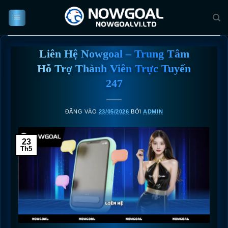
Bỏ
qua
nội
dung
Liên Hệ Nowgoal – Trung Tâm
Hỗ Trợ Thành Viên Trực Tuyến
247
ĐĂNG VÀO
23/05/2026
BỞI
ADMIN
23
Th5