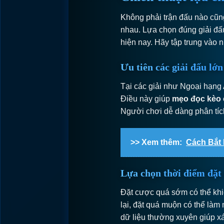
Không phải trận đấu nào cũn
nhau. Lựa chọn đúng giải đấ
hiện nay. Hãy tập trung vào n
Ưu tiên các giải đấu lớ
Tại các giải như Ngoại hạng A
Điều này giúp
mẹo đọc kèo 
Người chơi dễ dàng phân tích
>> Xem thêm:
Cách Bắt 
Lựa chọn thời điểm đặt
Đặt cược quá sớm có thể khiế
lại, đặt quá muộn có thể làm
dữ liệu thường xuyên giúp xá