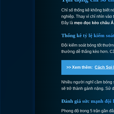
Chỉ số thống kê không biết n
nghiệp. Thay vì chỉ nhìn vào 
Đây là
mẹo đọc kèo châu Á
Thống kê tỷ lệ kiểm soá
Đội kiểm soát bóng tốt thườ
thường dễ thắng kèo hơn. Cầ
>> Xem thêm:
Cách Soi
Nhiều người nghĩ cầm bóng 
sẽ trở thành gánh nặng. Sử
Đánh giá sức mạnh đội 
Phong độ trong 5 trận gần đây