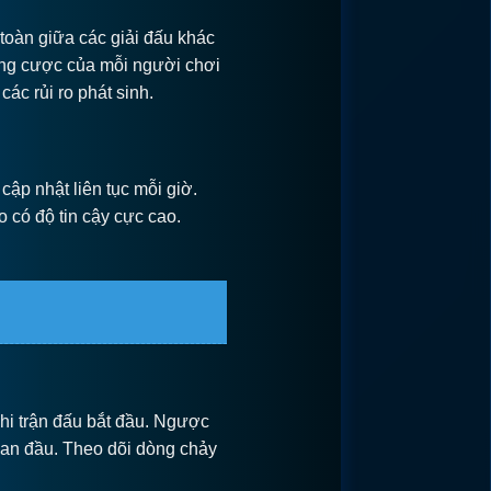
toàn giữa các giải đấu khác
ắng cược của mỗi người chơi
ác rủi ro phát sinh.
cập nhật liên tục mỗi giờ.
o có độ tin cậy cực cao.
khi trận đấu bắt đầu. Ngược
ban đầu. Theo dõi dòng chảy