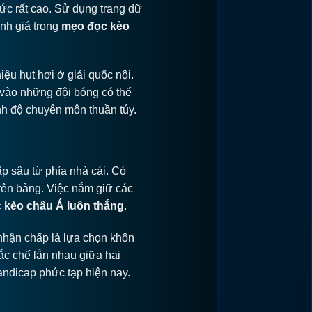
ức rất cao. Sử dụng trang dữ
ánh giá trong
mẹo đọc kèo
ệu hụt hơi ở giải quốc nội.
 vào những đội bóng có thể
nh độ chuyên môn thuần túy.
p sâu từ phía nhà cái. Có
trên bảng. Việc nắm giữ các
 kèo châu Á luôn thắng
.
i nhận chấp là lựa chọn khôn
ắc chế lẫn nhau giữa hai
andicap phức tạp hiện nay.