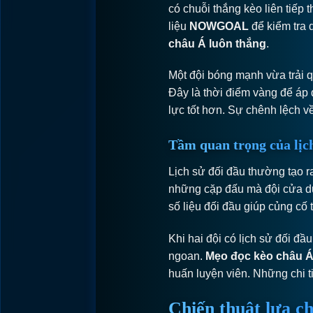
có chuỗi thắng kèo liên tiếp
liệu
NOWGOAL
để kiểm tra 
châu Á luôn thắng
.
Một đội bóng mạnh vừa trải qu
Đây là thời điểm vàng để áp
lực tốt hơn. Sự chênh lệch 
Tầm quan trọng của lịch
Lịch sử đối đầu thường tạo r
những cặp đấu mà đội cửa dướ
số liệu đối đầu giúp củng cố 
Khi hai đội có lịch sử đối đầ
ngoan.
Mẹo đọc kèo châu Á
huấn luyện viên. Những chi t
Chiến thuật lựa ch