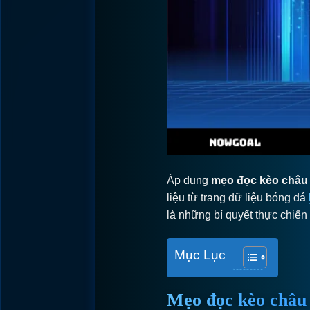
Áp dụng
mẹo đọc kèo châu 
liệu từ trang dữ liệu bóng đá
là những bí quyết thực chiến
Mục Lục
Mẹo đọc kèo châu 