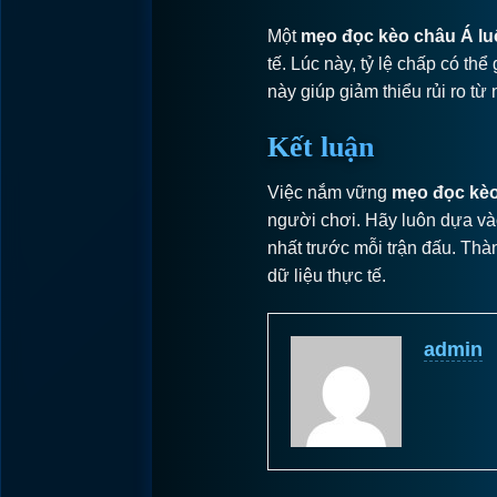
Một
mẹo đọc kèo châu Á lu
tế. Lúc này, tỷ lệ chấp có th
này giúp giảm thiểu rủi ro từ
Kết luận
Việc nắm vững
mẹo đọc kèo
người chơi. Hãy luôn dựa và
nhất trước mỗi trận đấu. Thà
dữ liệu thực tế.
admin