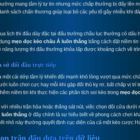
 thường mang tâm lý tự tin nhưng mức chấp thường bị đẩy lên m
danh sách chấn thương giúp loại bỏ các yếu tố gây nhiễu khi đ
a lịch thi đấu dày đặc tại đấu trường châu lục thường có dấu hi
 dụng
mẹo đọc kèo châu Á luôn thắng
bằng cách đặt niềm tin
về năng lượng thi đấu thường khỏa lấp được khoảng cách về trì
 sử đối đầu trực tiếp
a một cái dớp tâm lý khiến đội mạnh khó lòng vượt qua mức chấ
i luôn chơi cực hay mỗi khi gặp đối thủ kỵ rơ, bất chấp vị trí 
thêm niềm tin khi thực hiện các phân tích soi kèo trong
mẹo đọc
u với nhiều trận hòa hoặc thắng sát nút, việc chọn đội cửa dướ
 luôn thắng
ở đây chính là sự hiểu biết về phong cách chơi kh
iết nhỏ này thường quyết định cục diện của cả một kèo cược H
ọn trận đấu dựa trên dữ liệu