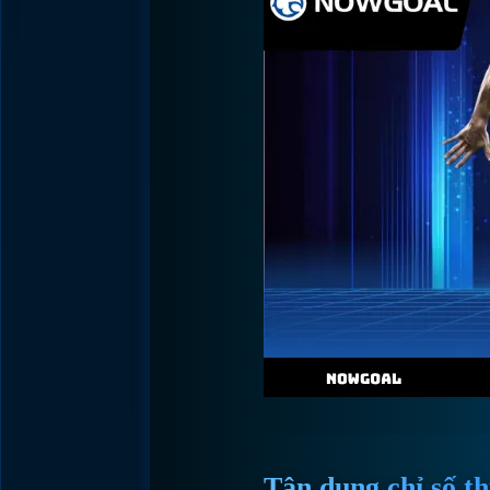
Tận dụng chỉ số th