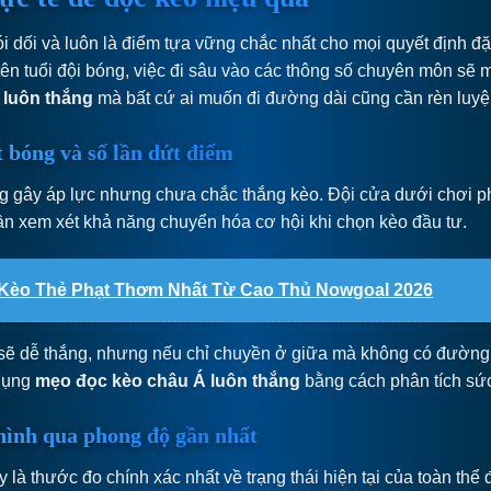
ói dối và luôn là điểm tựa vững chắc nhất cho mọi quyết định đ
tên tuổi đội bóng, việc đi sâu vào các thông số chuyên môn sẽ m
 luôn thắng
mà bất cứ ai muốn đi đường dài cũng cần rèn luyệ
t bóng và số lần dứt điểm
ng gây áp lực nhưng chưa chắc thắng kèo. Đội cửa dưới chơi p
n xem xét khả năng chuyển hóa cơ hội khi chọn kèo đầu tư.
 Kèo Thẻ Phạt Thơm Nhất Từ Cao Thủ Nowgoal 2026
sẽ dễ thắng, nhưng nếu chỉ chuyền ở giữa mà không có đường
 dụng
mẹo đọc kèo châu Á luôn thắng
bằng cách phân tích sức 
hình qua phong độ gần nhất
 là thước đo chính xác nhất về trạng thái hiện tại của toàn thể