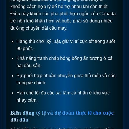
khoảng cách hợp lý để hỗ trợ nhau khi cần thiết.
Điều này khiến các pha phối hợp ngắn của Canada
trở nên khó khăn hơn và buộc phải sử dụng nhiều
đường chuyền dài cầu may.
Hàng thủ chơi kỷ luật, giữ vị trí cực tốt trong suốt
90 phút.
Khả năng tranh chấp bóng bổng ấn tượng ở cả
hai đầu sân.
Sự phối hợp nhuần nhuyễn giữa thủ môn và các
trung vệ chính.
Hạn chế tối đa các sai lầm cá nhân ở khu vực
nhạy cảm.
Biến động tỷ lệ và dự đoán thực tế cho cuộc
đối đầu