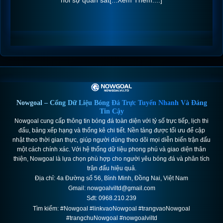
hỏi sự quan sát[...Xem Thêm....]
Nowgoal – Cổng Dữ Liệu Bóng Đá Trực Tuyến Nhanh Và Đáng
Tin Cậy
Nowgoal cung cấp thông tin bóng đá toàn diện với tỷ số trực tiếp, lịch thi
đấu, bảng xếp hạng và thống kê chi tiết. Nền tảng được tối ưu để cập
nhật theo thời gian thực, giúp người dùng theo dõi mọi diễn biến trận đấu
một cách chính xác. Với hệ thống dữ liệu phong phú và giao diện thân
thiện, Nowgoal là lựa chọn phù hợp cho người yêu bóng đá và phân tích
trận đấu hiệu quả.
Địa chỉ: 4a Đường số 56, Bình Minh, Đồng Nai, Việt Nam
Gmail:
nowgoalviltd@gmail.com
Sđt: 0968.210.239
Tìm kiếm: #Nowgoal #linkvaoNowgoal #trangvaoNowgoal
#trangchuNowgoal #nowgoalviltd