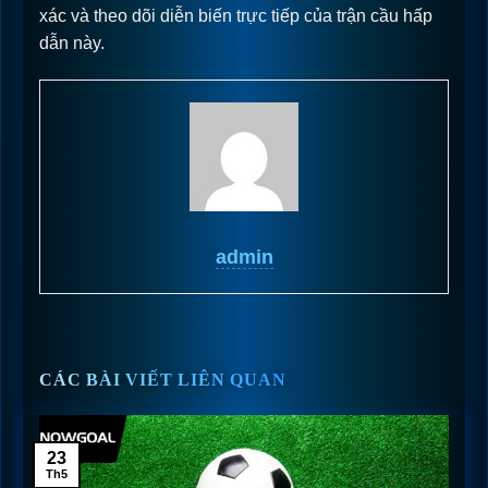
xác và theo dõi diễn biến trực tiếp của trận cầu hấp
dẫn này.
admin
CÁC BÀI VIẾT LIÊN QUAN
23
Th5