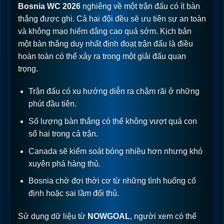
Bosnia WC 2026
nghiêng về một trận đấu có ít bàn
thắng được ghi. Cả hai đội đều sẽ ưu tiên sự an toàn
và không mạo hiểm dâng cao quá sớm. Kịch bản
một bàn thắng duy nhất định đoạt trận đấu là điều
hoàn toàn có thể xảy ra trong một giải đấu quan
trọng.
Trận đấu có xu hướng diễn ra chậm rãi ở những
phút đầu tiên.
Số lượng bàn thắng có thể không vượt quá con
số hai trong cả trận.
Canada sẽ kiểm soát bóng nhiều hơn nhưng khó
xuyên phá hàng thủ.
Bosnia chờ đợi thời cơ từ những tình huống cố
định hoặc sai lầm đối thủ.
Sử dụng dữ liệu từ
NOWGOAL
, người xem có thể