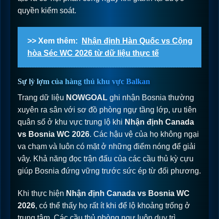
quyền kiểm soát.
>> Xem thêm:
Nhận định Hàn Quốc vs Cộng
hòa Séc WC 2026 từ dữ liệu thực tế
Sự lỳ lợm của hàng thủ khu vực Balkan
Trang dữ liệu
NOWGOAL
ghi nhận Bosnia thường
xuyên ra sân với sơ đồ phòng ngự tầng lớp, ưu tiên
quân số ở khu vực trung lộ khi
Nhận định Canada
vs Bosnia WC 2026
. Các hậu vệ của họ không ngại
va chạm và luôn có mặt ở những điểm nóng để giải
vây. Khả năng đọc trận đấu của các cầu thủ kỳ cựu
giúp Bosnia đứng vững trước sức ép từ đối phương.
Khi thực hiện
Nhận định Canada vs Bosnia WC
2026
, có thể thấy họ rất ít khi để lộ khoảng trống ở
trung tâm. Các cầu thủ phòng ngự luôn duy trì