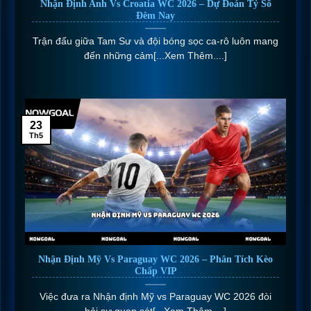
Nhận Định Anh Vs Croatia WC 2026 – Dự Đoán Tỷ Số
Đêm Nay
Trận đấu giữa Tam Sư và đội bóng sọc ca-rô luôn mang
đến những cảm[...Xem Thêm....]
23
Th5
Nhận Định Mỹ Vs Paraguay WC 2026 – Phân Tích Kèo
Chấp VIP
Việc đưa ra Nhận định Mỹ vs Paraguay WC 2026 đòi