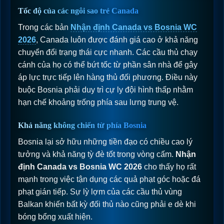
Tốc độ của các ngôi sao trẻ Canada
Trong các bản
Nhận định Canada vs Bosnia WC
2026
, Canada luôn được đánh giá cao ở khả năng
chuyển đổi trạng thái cực nhanh. Các cầu thủ chạy
cánh của họ có thể bứt tốc từ phần sân nhà để gây
áp lực trực tiếp lên hàng thủ đối phương. Điều này
buộc Bosnia phải duy trì cự ly đội hình thấp nhằm
hạn chế khoảng trống phía sau lưng trung vệ.
Khả năng không chiến từ phía Bosnia
Bosnia lại sở hữu những tiền đạo có chiều cao lý
tưởng và khả năng tỳ đè tốt trong vòng cấm.
Nhận
định Canada vs Bosnia WC 2026
cho thấy họ rất
mạnh trong việc tận dụng các quả phạt góc hoặc đá
phạt gián tiếp. Sự lỳ lợm của các cầu thủ vùng
Balkan khiến bất kỳ đối thủ nào cũng phải e dè khi
bóng bổng xuất hiện.