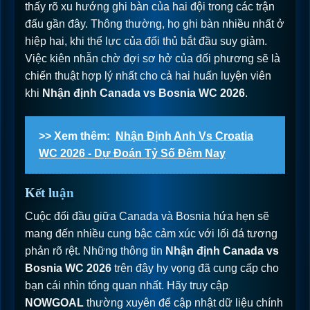
thấy rõ xu hướng ghi bàn của hai đội trong các trận
đấu gần đây. Thông thường, họ ghi bàn nhiều nhất ở
hiệp hai, khi thể lực của đối thủ bắt đầu suy giảm.
Việc kiên nhẫn chờ đợi sơ hở của đối phương sẽ là
chiến thuật hợp lý nhất cho cả hai huấn luyện viên
khi
Nhận định Canada vs Bosnia WC 2026
.
>> Xem thêm:
Nhận Định Anh Vs Croatia
WC 2026 - Dự Đoán Tỷ Số Đêm Nay
Kết luận
Cuộc đối đầu giữa Canada và Bosnia hứa hẹn sẽ
mang đến nhiều cung bậc cảm xúc với lối đá tương
phản rõ rệt. Những thông tin
Nhận định Canada vs
Bosnia WC 2026
trên đây hy vọng đã cung cấp cho
bạn cái nhìn tổng quan nhất. Hãy truy cập
NOWGOAL
thường xuyên để cập nhật dữ liệu chính