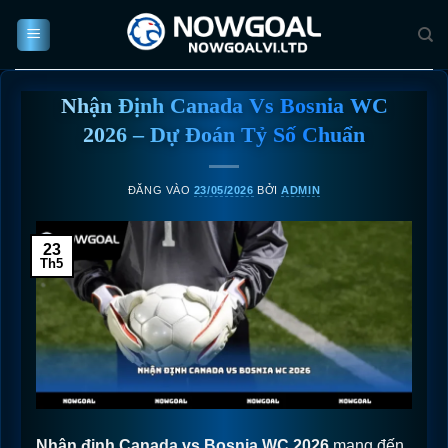
Bỏ
qua
nội
dung
Nhận Định Canada Vs Bosnia WC
2026 – Dự Đoán Tỷ Số Chuẩn
ĐĂNG VÀO
23/05/2026
BỞI
ADMIN
23
Th5
Nhận định Canada vs Bosnia WC 2026
mang đến