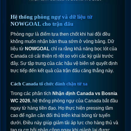
Hệ thống phòng ngự và dữ liệu từ
NOWGOAL cho trận đấu
Phòng ngự là điểm tựa then chốt khi hai đội đều
không muốn nhận bàn thua sớm ở vòng bảng. Dữ
liệu từ
NOWGOAL
chỉ ra rằng khả năng bọc lót của
Canada có cải thiện rõ rệt so với các kỳ giải trước
đây. Sự tập trung của các hậu vệ biên sẽ quyết định
trực tiếp đến kết quả của trận đấu căng thẳng này.
Cách Canada tổ chức đánh chặn từ xa
Trong các phân tích
Nhận định Canada vs Bosnia
WC 2026
, hệ thống phòng ngự của Canada bắt đầu
ngay từ hàng tiền đạo. Họ thực hiện pressing tầm
cao để ngăn cản đối thủ triển khai bóng từ tuyến
dưới. Điều này giúp giảm tải áp lực cho hàng thủ và
tạo ra cơ hội phản công ngay khi giành lại được