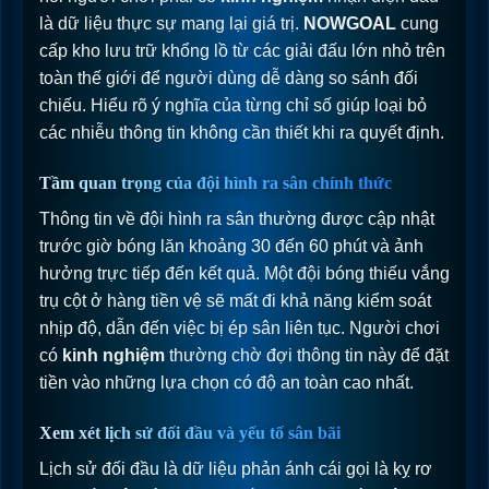
là dữ liệu thực sự mang lại giá trị.
NOWGOAL
cung
cấp kho lưu trữ khổng lồ từ các giải đấu lớn nhỏ trên
toàn thế giới để người dùng dễ dàng so sánh đối
chiếu. Hiểu rõ ý nghĩa của từng chỉ số giúp loại bỏ
các nhiễu thông tin không cần thiết khi ra quyết định.
Tầm quan trọng của đội hình ra sân chính thức
Thông tin về đội hình ra sân thường được cập nhật
trước giờ bóng lăn khoảng 30 đến 60 phút và ảnh
hưởng trực tiếp đến kết quả. Một đội bóng thiếu vắng
trụ cột ở hàng tiền vệ sẽ mất đi khả năng kiểm soát
nhịp độ, dẫn đến việc bị ép sân liên tục. Người chơi
có
kinh nghiệm
thường chờ đợi thông tin này để đặt
tiền vào những lựa chọn có độ an toàn cao nhất.
Xem xét lịch sử đối đầu và yếu tố sân bãi
Lịch sử đối đầu là dữ liệu phản ánh cái gọi là kỵ rơ