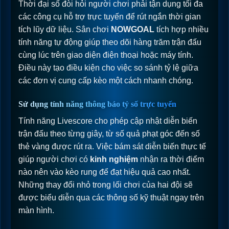
Thời đại số đòi hỏi người chơi phải tận dụng tối đa
các công cụ hỗ trợ trực tuyến để rút ngắn thời gian
tích lũy dữ liệu. Sân chơi
NOWGOAL
tích hợp nhiều
tính năng tự động giúp theo dõi hàng trăm trận đấu
cùng lúc trên giao diện điện thoại hoặc máy tính.
Điều này tạo điều kiện cho việc so sánh tỷ lệ giữa
các đơn vị cung cấp kèo một cách nhanh chóng.
Sử dụng tính năng thông báo tỷ số trực tuyến
Tính năng Livescore cho phép cập nhật diễn biến
trận đấu theo từng giây, từ số quả phạt góc đến số
thẻ vàng được rút ra. Việc bám sát diễn biến thực tế
giúp người chơi có
kinh nghiệm
nhận ra thời điểm
nào nên vào kèo rung để đạt hiệu quả cao nhất.
Những thay đổi nhỏ trong lối chơi của hai đội sẽ
được biểu diễn qua các thông số kỹ thuật ngay trên
màn hình.