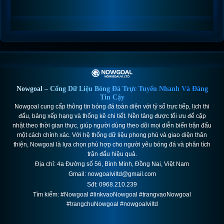
Nowgoal – Cổng Dữ Liệu Bóng Đá Trực Tuyến Nhanh Và Đáng
Tin Cậy
Nowgoal cung cấp thông tin bóng đá toàn diện với tỷ số trực tiếp, lịch thi
đấu, bảng xếp hạng và thống kê chi tiết. Nền tảng được tối ưu để cập
nhật theo thời gian thực, giúp người dùng theo dõi mọi diễn biến trận đấu
một cách chính xác. Với hệ thống dữ liệu phong phú và giao diện thân
thiện, Nowgoal là lựa chọn phù hợp cho người yêu bóng đá và phân tích
trận đấu hiệu quả.
Địa chỉ: 4a Đường số 56, Bình Minh, Đồng Nai, Việt Nam
Gmail:
nowgoalviltd@gmail.com
Sđt: 0968.210.239
Tìm kiếm: #Nowgoal #linkvaoNowgoal #trangvaoNowgoal
#trangchuNowgoal #nowgoalviltd