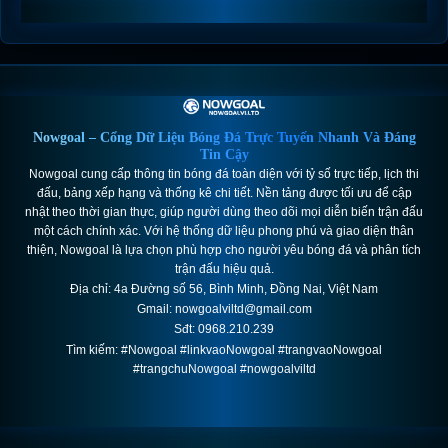
Nowgoal – Cổng Dữ Liệu Bóng Đá Trực Tuyến Nhanh Và Đáng
Tin Cậy
Nowgoal cung cấp thông tin bóng đá toàn diện với tỷ số trực tiếp, lịch thi
đấu, bảng xếp hạng và thống kê chi tiết. Nền tảng được tối ưu để cập
nhật theo thời gian thực, giúp người dùng theo dõi mọi diễn biến trận đấu
một cách chính xác. Với hệ thống dữ liệu phong phú và giao diện thân
thiện, Nowgoal là lựa chọn phù hợp cho người yêu bóng đá và phân tích
trận đấu hiệu quả.
Địa chỉ: 4a Đường số 56, Bình Minh, Đồng Nai, Việt Nam
Gmail:
nowgoalviltd@gmail.com
Sđt: 0968.210.239
Tìm kiếm: #Nowgoal #linkvaoNowgoal #trangvaoNowgoal
#trangchuNowgoal #nowgoalviltd