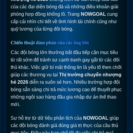
của các đại diện bóng đá và những điều khoản giải
phóng hợp đồng khổng lồ. Trang
NOWGOAL
cung
cấp cái nhìn chi tiết về tình hình tài chính cũng như
quỹ lương của từng đội bóng.
Chiến thuật đàm phán của các ông lớn
Các đội bóng lớn thường bắt đầu tiếp cận mục tiêu
từ rất sớm để tránh sự cạnh tranh gay gắt từ các đối
thủ khác. Việc giữ bí mật thông tin là yếu tố then chốt
giúp các thương vụ tại
Thị trường chuyển nhượng
hè 2026
diễn ra suôn sẻ hơn. Nhiều trường hợp đội
bóng sẵn sàng chi trả mức lương cao để thuyết phục
những ngôi sao hàng đầu gia nhập dự án thể thao
mới.
Sự hỗ trợ từ dữ liệu phân tích của
NOWGOAL
giúp
các đội bóng đánh giá đúng giá trị thực của cầu thủ
mục tiêu. Điều này hạn chế tối đa việc chi trả quá