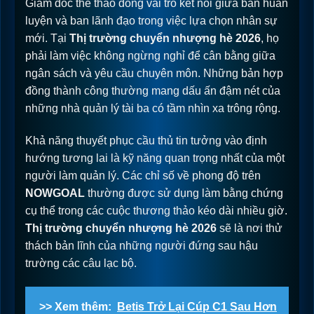
Giám đốc thể thao đóng vai trò kết nối giữa ban huấn
luyện và ban lãnh đạo trong việc lựa chọn nhân sự
mới. Tại
Thị trường chuyển nhượng hè 2026
, họ
phải làm việc không ngừng nghỉ để cân bằng giữa
ngân sách và yêu cầu chuyên môn. Những bản hợp
đồng thành công thường mang dấu ấn đậm nét của
những nhà quản lý tài ba có tầm nhìn xa trông rộng.
Khả năng thuyết phục cầu thủ tin tưởng vào định
hướng tương lai là kỹ năng quan trọng nhất của một
người làm quản lý. Các chỉ số về phong độ trên
NOWGOAL
thường được sử dụng làm bằng chứng
cụ thể trong các cuộc thương thảo kéo dài nhiều giờ.
Thị trường chuyển nhượng hè 2026
sẽ là nơi thử
thách bản lĩnh của những người đứng sau hậu
trường các câu lạc bộ.
>> Xem thêm:
Betis Trở Lại Cúp C1 Sau Hơn