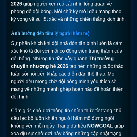
2026
giúp người xem có cái nhìn tổng quan về
phong độ đội bóng. Mỗi chữ ký mới đều mang theo
kỳ vọng về sự lột xác và những chiến thắng kịch tính.
Ảnh hưởng đến tâm lý người hâm mộ
Sự phấn khích khi đội nhà đón tân binh luôn là cảm
xúc khó tả đối với mỗi cổ động viên trung thành của
đội bóng. Những tin đồn vây quanh
Thị trường
chuyển nhượng hè 2026
tạo nên những cuộc thảo
luận sôi nổi trên khắp các diễn đàn thể thao. Mọi
người đều mong chờ đội bóng mình yêu thích sẽ
mang về những mảnh ghép hoàn hảo để hoàn thiện
đội hình.
Cảm giác chờ đợi thông tin chính thức từ trang chủ
câu lạc bộ luôn khiến người hâm mộ đứng ngồi
không yên mỗi ngày. Trang dữ liệu
NOWGOAL
giúp
xoa dịu sự chờ đợi này bằng những cập nhật trạng