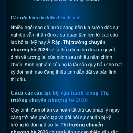
Các cựu binh tìm kiếm bến đỗ mới
Nhiều ngôi sao đã bước sang bên kia sườn dốc sự
nghiệp vẫn nhận được sự quan tâm lớn từ các câu
lạc bộ tại Mỹ hay Ả Rập.
Thị trường chuyển
nhượng hè 2026
sẽ là thời điểm họ đưa ra quyết
định về tương lai của mình sau nhiều năm chinh
chiến. Kinh nghiệm của họ là tài sản quý báu cho bất
kỳ đội hình nào đang thiếu tính dẫn dắt và bản lĩnh
thi đấu.
Cách các câu lạc bộ vận hành trong Thị
trường chuyển nhượng hè 2026
Quy trình đàm phán và hoàn tất thủ tục pháp lý ngày
càng trở nên phức tạp và đòi hỏi sự chuẩn bị kỹ
lưỡng từ đội ngũ trợ lý.
Thị trường chuyển
nhượng hè 2026
chứng kiến sự can thiệp sâu sắc