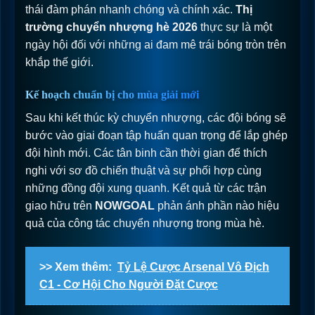
thái đàm phán nhanh chóng và chính xác.
Thị
trường chuyển nhượng hè 2026
thực sự là một
ngày hội đối với những ai đam mê trái bóng tròn trên
khắp thế giới.
Kế hoạch chuẩn bị cho mùa giải mới
Sau khi kết thúc kỳ chuyển nhượng, các đội bóng sẽ
bước vào giai đoạn tập huấn quan trọng để lắp ghép
đội hình mới. Các tân binh cần thời gian để thích
nghi với sơ đồ chiến thuật và sự phối hợp cùng
những đồng đội xung quanh. Kết quả từ các trận
giao hữu trên
NOWGOAL
phản ánh phần nào hiệu
quả của công tác chuyển nhượng trong mùa hè.
>> Xem thêm:
Tỷ Lệ Cược Arsenal Vô Địch
C1 - Cơ Hội Cho Người Đặt Cược