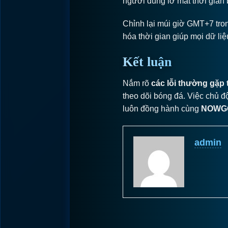
người dùng lỡ mất thời gian 
Chỉnh lại múi giờ GMT+7 tron
hóa thời gian giúp mọi dữ liệ
Kết luận
Nắm rõ
các lỗi thường gặp
theo dõi bóng đá. Việc chủ đ
luôn đồng hành cùng
NOWG
admin