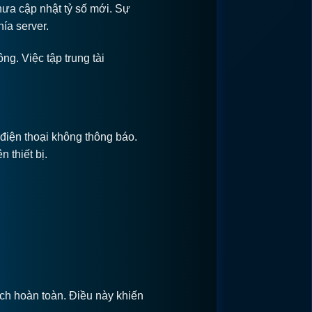
ưa cập nhật tỷ số mới. Sự
ía server.
ng. Việc tập trung tài
điện thoại không thông báo.
 thiết bị.
lệch hoàn toàn. Điều này khiến