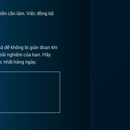
iên cần làm. Việc đồng bộ
 để không bị gián đoạn khi
 trải nghiệm của bạn. Hãy
ác nhất hàng ngày.