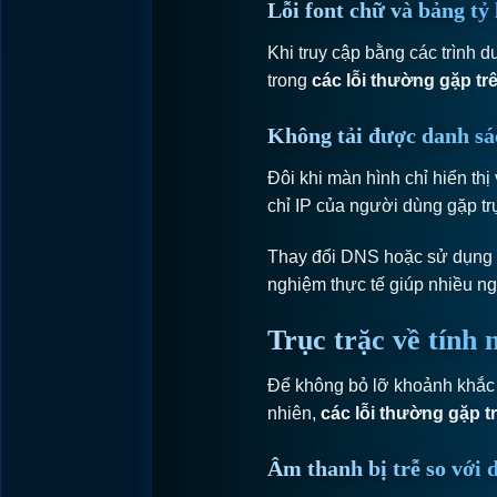
Lỗi font chữ và bảng tỷ 
Khi truy cập bằng các trình d
trong
các lỗi thường gặp t
Không tải được danh sá
Đôi khi màn hình chỉ hiển thị
chỉ IP của người dùng gặp tr
Thay đổi DNS hoặc sử dụng cá
nghiệm thực tế giúp nhiều n
Trục trặc về tính
Để không bỏ lỡ khoảnh khắc g
nhiên,
các lỗi thường gặp 
Âm thanh bị trễ so với d