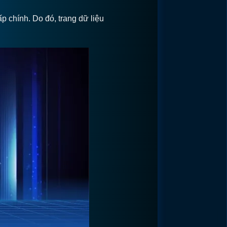
p chính. Do đó, trang dữ liệu