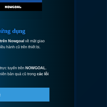
p ứng dụng
 trên Nowgoal
về mặt giao
ều hành cũ trên thiết bị.
trực tuyến trên
NOWGOAL
.
hiên bản quá cũ trong
các lỗi
6