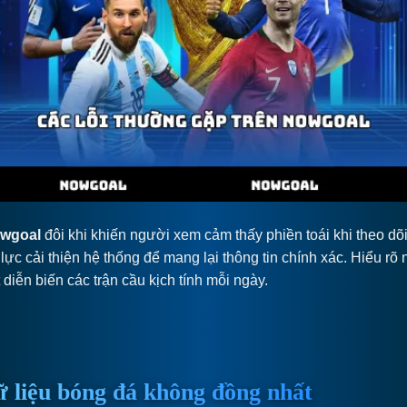
owgoal
đôi khi khiến người xem cảm thấy phiền toái khi theo dõi 
lực cải thiện hệ thống để mang lại thông tin chính xác. Hiểu r
diễn biến các trận cầu kịch tính mỗi ngày.
ữ liệu bóng đá không đồng nhất